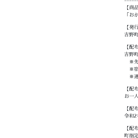
=====
【商
「お
【発
吉野
【配
吉野
※先着
※宿
※連
【配
お一人
【配
令和2
【配
町指