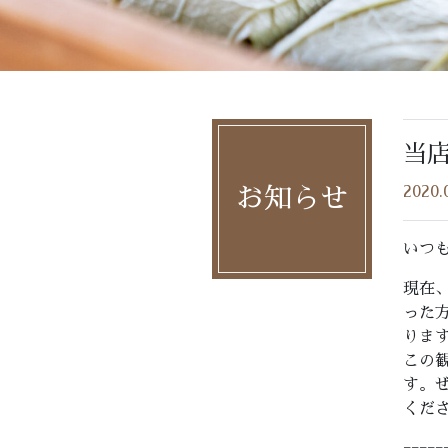
当
2020.
お知らせ
いつ
現在
った方
りま
この
す。
くだ