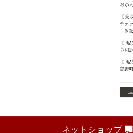
おかえ
【受
チェ
※記
【商
令和2
【商
吉野町
ネットショップ