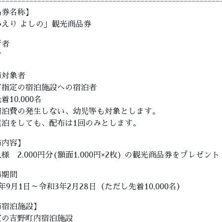
========================================================
品券名称】
かえり よしの」観光商品券
行者
町
布対象者
町指定の宿泊施設への宿泊者
10,000名
泊費の発生しない、幼児等も対象とします。
泊をしても、配布は1回のみとします。
布内容】
様 2,000円分(額面1,000円×2枚) の観光商品券をプレゼン
布期間
年9月1日～令和3年2月28日（ただし先着10,000名）
布宿泊施設】
定の吉野町内宿泊施設