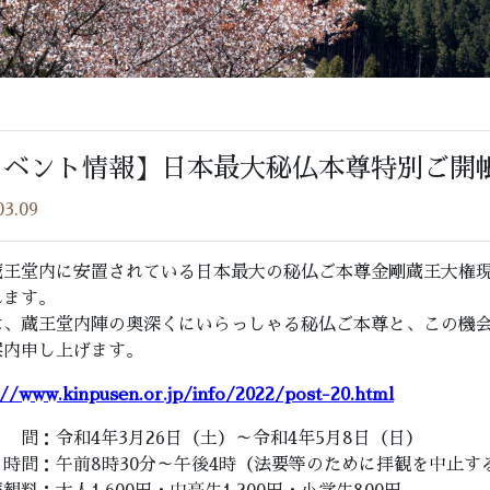
イベント情報】日本最大秘仏本尊特別ご開
03.09
蔵王堂内に安置されている日本最大の秘仏ご本尊金剛蔵王大権現
れます。
は、蔵王堂内陣の奥深くにいらっしゃる秘仏ご本尊と、この機
案内申し上げます。
://www.kinpusen.or.jp/info/2022/post-20.html
間：令和4年3月26日（土）～令和4年5月8日（日）
 時間：午前8時30分～午後4時（法要等のために拝観を中止す