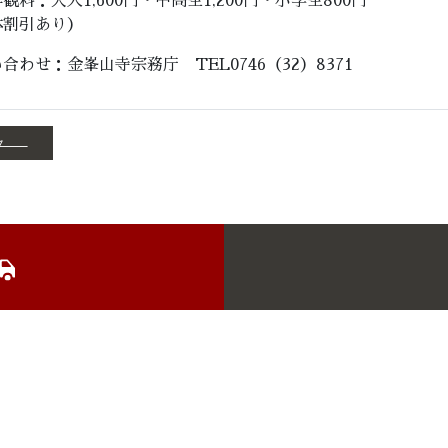
観料：大人1,600円・中高生1,200円・小学生800円
体割引あり）
合わせ：金峯山寺宗務庁 TEL0746（32）8371