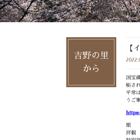
【
吉野の里
2022.
から
国宝
帳さ
平常
うご
https
期 
拝観