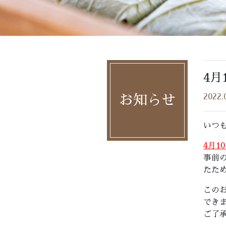
4月
2022.
お知らせ
いつ
4月
事前
たた
この
でき
ご了