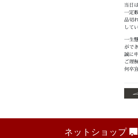
当日
一定
品切
して
一生
がで
誠に
ご理
何卒
ネットショップ