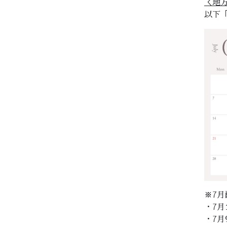
＜地
以下
※7
・7月
・7月