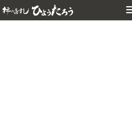
【桜シーズン事前予約】4
月7日製造分のご予約受付
を締め切りました