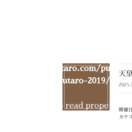
Warning
: Undefined array k
hyoutaro/hyoutaro.com/public_
天
ent/themes/hyoutaro-2019/singl
2025.
ing
: Attempt to read property "
開催日:
hyoutaro/hyoutaro.com/public_
カテゴ
ent/themes/hyoutaro-2019/singl