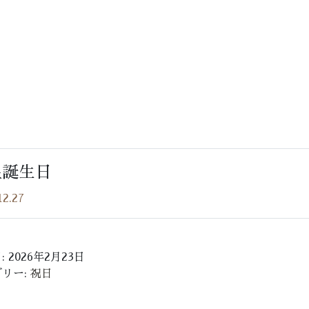
ey 0 in
html/2025sys/wp-
皇誕生日
e.php
on line
37
12.27
name" on null in
 2026年2月23日
html/2025sys/wp-
リー:
祝日
e.php
on line
37