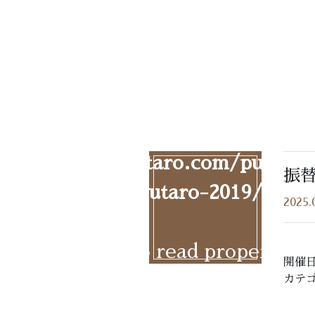
Warning
: Undefined array k
hyoutaro/hyoutaro.com/public_
振
ent/themes/hyoutaro-2019/singl
2025.
ing
: Attempt to read property "
開催日
hyoutaro/hyoutaro.com/public_
カテゴ
ent/themes/hyoutaro-2019/singl