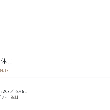
ey 0 in
html/2025sys/wp-
替休日
e.php
on line
37
04.17
name" on null in
: 2025年5月6日
html/2025sys/wp-
リー:
祝日
e.php
on line
37