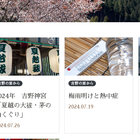
吉野の里から
吉野の里から
024年 吉野神宮
梅雨明けと熱中症
「夏越の大祓・茅の
2024.07.19
輪くぐり」
24.07.26