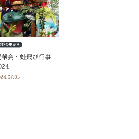
吉野の里から
蓮華会・蛙飛び行事
024
24.07.05