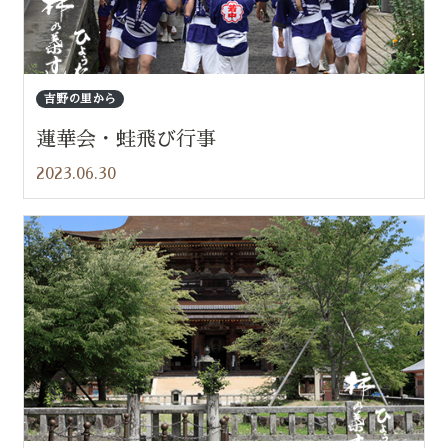
吉野の里から
蓮華会・蛙飛び行事
2023.06.30